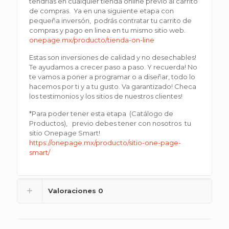
tendrías en cualquier tienda online previo al carrito
de compras. Ya en una siguiente etapa con
pequeña inversón, podrás contratar tu carrito de
compras y pago en linea en tu mismo sitio web.
onepage.mx/producto/tienda-on-line
Estas son inversiones de calidad y no desechables!
Te ayudamos a crecer paso a paso. Y recuerda! No
te vamos a poner a programar o a diseñar, todo lo
hacemos por ti y a tu gusto. Va garantizado! Checa
los testimonios y los sitios de nuestros clientes!
*Para poder tener esta etapa (Catálogo de
Productos), previo debes tener con nosotros tu
sitio Onepage Smart!
https://onepage.mx/producto/sitio-one-page-
smart/
Valoraciones
0