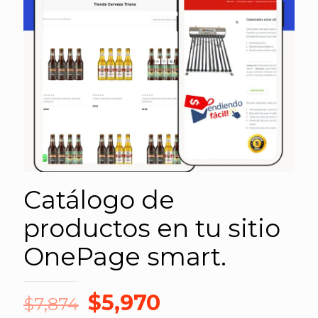
Catálogo de
productos en tu sitio
OnePage smart.
El
El
$
5,970
$
7,874