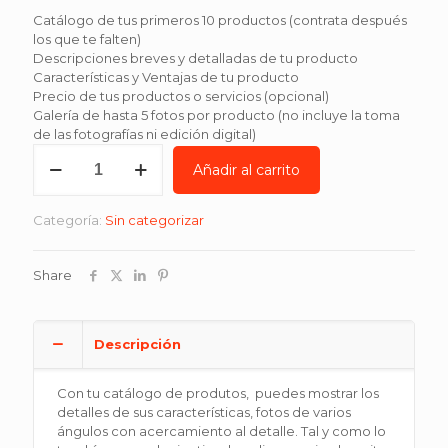
precio
precio
Catálogo de tus primeros 10 productos (contrata después
original
actual
los que te falten)
era:
es:
Descripciones breves y detalladas de tu producto
Características y Ventajas de tu producto
$7,874.
$5,970.
Precio de tus productos o servicios (opcional)
Galería de hasta 5 fotos por producto (no incluye la toma
de las fotografías ni edición digital)
Catálogo
Añadir al carrito
de
productos
en
Categoría:
Sin categorizar
tu
sitio
OnePage
Share
smart.
cantidad
Descripción
Con tu catálogo de produtos, puedes mostrar los
detalles de sus características, fotos de varios
ángulos con acercamiento al detalle. Tal y como lo