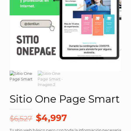
Sitio One Page Smart
El
El
$
4,997
$
6,527
precio
precio
Tu sitio web básico pero con toda la información necesaria