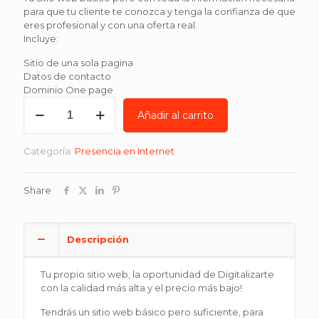
original
actual
para que tu cliente te conozca y tenga la confianza de que
era:
es:
eres profesional y con una oferta real.
Incluye:
$6,527.
$4,997.
Sitio de una sola pagina
Datos de contacto
Dominio One page
Sitio
Añadir al carrito
One
Page
Smart
Categoría:
Presencia en Internet
cantidad
Share
Descripción
Tu propio sitio web, la oportunidad de Digitalizarte
con la calidad más alta y el precio más bajo!
Tendrás un sitio web básico pero suficiente, para