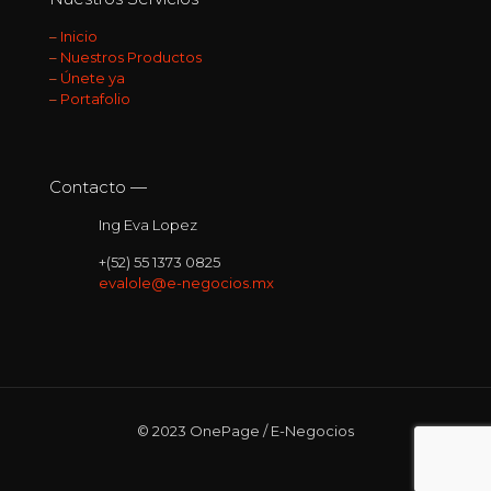
–
Inicio
–
Nuestros Productos
–
Únete ya
–
Portafolio
Contacto —
Ing Eva Lopez
+(52) 55 1373 0825
evalole@e-negocios.mx
© 2023 OnePage / E-Negocios