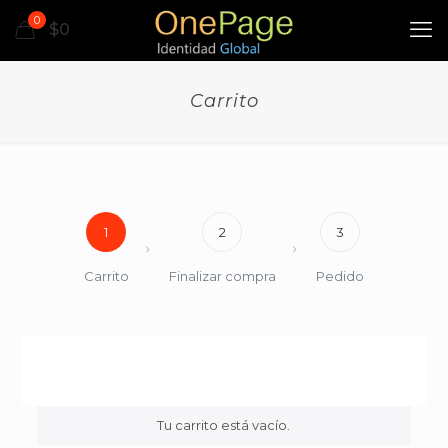
0
$0
Carrito
1
2
3
Carrito
Finalizar compra
Pedido
Tu carrito está vacío.